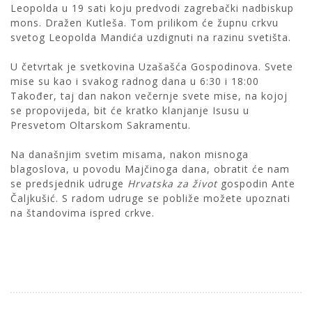
Leopolda u 19 sati koju predvodi zagrebački nadbiskup
mons. Dražen Kutleša. Tom prilikom će župnu crkvu
svetog Leopolda Mandića uzdignuti na razinu svetišta.
U četvrtak je svetkovina Uzašašća Gospodinova. Svete
mise su kao i svakog radnog dana u 6:30 i 18:00
Također, taj dan nakon večernje svete mise, na kojoj
se propovijeda, bit će kratko klanjanje Isusu u
Presvetom Oltarskom Sakramentu.
Na današnjim svetim misama, nakon misnoga
blagoslova, u povodu Majčinoga dana, obratit će nam
se predsjednik udruge
Hrvatska za život
gospodin Ante
Čaljkušić. S radom udruge se pobliže možete upoznati
na štandovima ispred crkve.