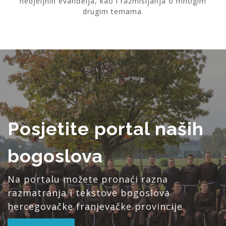
nedjeljnih evanđelja, kao i razmišljanja o mnogim
drugim temama.
Posjetite portal naših
bogoslova
Na portalu možete pronaći razna
razmatranja i tekstove bogoslova
hercegovačke franjevačke provincije