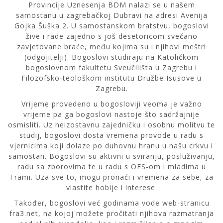
Provincije Uznesenja BDM nalazi se u našem
samostanu u zagrebačkoj Dubravi na adresi Avenija
Gojka Šuška 2. U samostanskom bratstvu, bogoslovi
žive i rade zajedno s još desetoricom svečano
zavjetovane braće, među kojima su i njihovi meštri
(odgojitelji). Bogoslovi studiraju na Katoličkom
bogoslovnom fakultetu Sveučilišta u Zagrebu i
Filozofsko-teološkom institutu Družbe Isusove u
Zagrebu.
Vrijeme provedeno u bogosloviji veoma je važno
vrijeme pa ga bogoslovi nastoje što sadržajnije
osmisliti. Uz neizostavnu zajedničku i osobnu molitvu te
studij, bogoslovi dosta vremena provode u radu s
vjernicima koji dolaze po duhovnu hranu u našu crkvu i
samostan. Bogoslovi su aktivni u sviranju, posluživanju,
radu sa zborovima te u radu s OFS-om i mladima u
Frami. Uza sve to, mogu pronaći i vremena za sebe, za
vlastite hobije i interese.
Također, bogoslovi već godinama vode web-stranicu
fra3.net, na kojoj možete pročitati njihova razmatranja