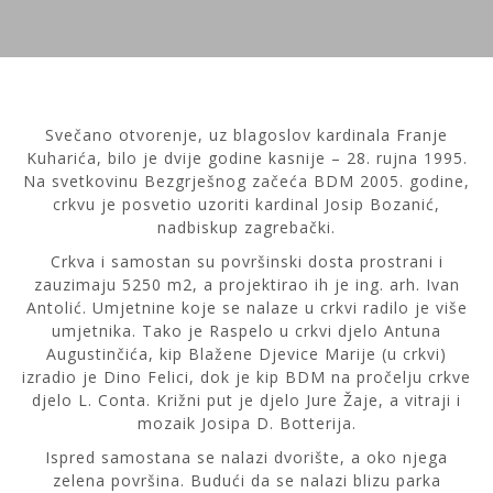
Svečano otvorenje, uz blagoslov kardinala Franje
Kuharića, bilo je dvije godine kasnije – 28. rujna 1995.
Na svetkovinu Bezgrješnog začeća BDM 2005. godine,
crkvu je posvetio uzoriti kardinal Josip Bozanić,
nadbiskup zagrebački.
Crkva i samostan su površinski dosta prostrani i
zauzimaju 5250 m2, a projektirao ih je ing. arh. Ivan
Antolić. Umjetnine koje se nalaze u crkvi radilo je više
umjetnika. Tako je Raspelo u crkvi djelo Antuna
Augustinčića, kip Blažene Djevice Marije (u crkvi)
izradio je Dino Felici, dok je kip BDM na pročelju crkve
djelo L. Conta. Križni put je djelo Jure Žaje, a vitraji i
mozaik Josipa D. Botterija.
Ispred samostana se nalazi dvorište, a oko njega
zelena površina. Budući da se nalazi blizu parka