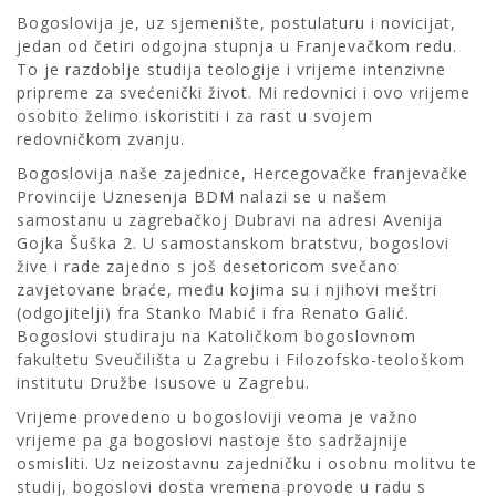
Bogoslovija je, uz sjemenište, postulaturu i novicijat,
jedan od četiri odgojna stupnja u Franjevačkom redu.
To je razdoblje studija teologije i vrijeme intenzivne
pripreme za svećenički život. Mi redovnici i ovo vrijeme
osobito želimo iskoristiti i za rast u svojem
redovničkom zvanju.
Bogoslovija naše zajednice, Hercegovačke franjevačke
Provincije Uznesenja BDM nalazi se u našem
samostanu u zagrebačkoj Dubravi na adresi Avenija
Gojka Šuška 2. U samostanskom bratstvu, bogoslovi
žive i rade zajedno s još desetoricom svečano
zavjetovane braće, među kojima su i njihovi meštri
(odgojitelji) fra Stanko Mabić i fra Renato Galić.
Bogoslovi studiraju na Katoličkom bogoslovnom
fakultetu Sveučilišta u Zagrebu i Filozofsko-teološkom
institutu Družbe Isusove u Zagrebu.
Vrijeme provedeno u bogosloviji veoma je važno
vrijeme pa ga bogoslovi nastoje što sadržajnije
osmisliti. Uz neizostavnu zajedničku i osobnu molitvu te
studij, bogoslovi dosta vremena provode u radu s