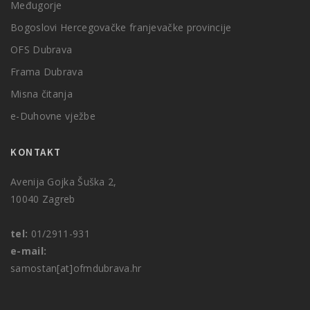
Međugorje
Bogoslovi Hercegovačke franjevačke provincije
OFS Dubrava
Frama Dubrava
Misna čitanja
e-Duhovne vježbe
KONTAKT
Avenija Gojka Šuška 2,
10040 Zagreb
tel:
01/2911-931
e-mail:
samostan[at]ofmdubrava.hr