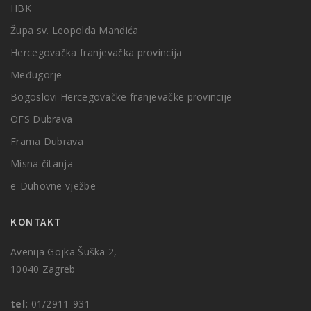
HBK
Župa sv. Leopolda Mandića
Hercegovačka franjevačka provincija
Međugorje
Bogoslovi Hercegovačke franjevačke provincije
OFS Dubrava
Frama Dubrava
Misna čitanja
e-Duhovne vježbe
KONTAKT
Avenija Gojka Šuška 2,
10040 Zagreb
tel:
01/2911-931