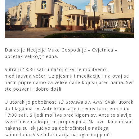
Danas je Nedjelja Muke Gospodnje – Cvjetnica –
početak Velikog tjedna.
Sutra u 18:30 sati u našoj crkvi je molitveno-
meditativna večer. Uz pjesmu i meditaciju i na ovaj se
način pripremamo za velike dane koji su pred nama. Svi
ste pozvani i dobro došli.
U utorak je pobožnost
13 utoraka sv. Anti
. Svaki utorak
do blagdana sv. Ante krunica je u redovitom terminu u
17:30 sati. Slijedi molitva pred kipom sv. Ante te slavlje
svete mise na kojoj se propovijeda. Na ove dane misne
nakane su isključivo za dobročinitelje našega
samostana. Više informacija na oglasnoj ploči.