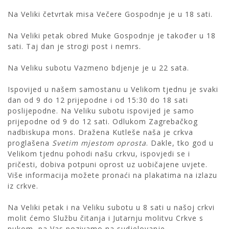
Na Veliki četvrtak misa Večere Gospodnje je u 18 sati.
Na Veliki petak obred Muke Gospodnje je također u 18
sati. Taj dan je strogi post i nemrs.
Na Veliku subotu Vazmeno bdjenje je u 22 sata.
Ispovijed u našem samostanu u Velikom tjednu je svaki
dan od 9 do 12 prijepodne i od 15:30 do 18 sati
poslijepodne. Na Veliku subotu ispovijed je samo
prijepodne od 9 do 12 sati. Odlukom Zagrebačkog
nadbiskupa mons. Dražena Kutleše naša je crkva
proglašena
Svetim mjestom oprosta
. Dakle, tko god u
Velikom tjednu pohodi našu crkvu, ispovjedi se i
pričesti, dobiva potpuni oprost uz uobičajene uvjete.
Više informacija možete pronaći na plakatima na izlazu
iz crkve.
Na Veliki petak i na Veliku subotu u 8 sati u našoj crkvi
molit ćemo Službu čitanja i Jutarnju molitvu Crkve s
pukom, pa Vas pozivamo na sudjelovanje.