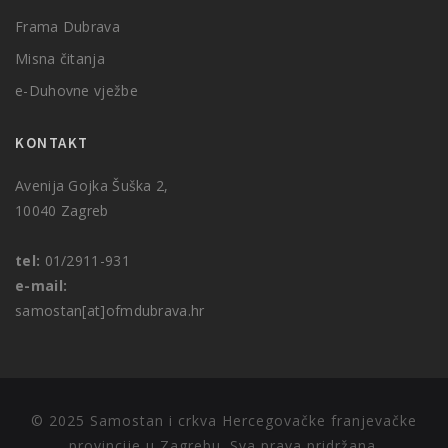
Frama Dubrava
Misna čitanja
e-Duhovne vježbe
KONTAKT
Avenija Gojka Šuška 2,
10040 Zagreb
tel:
01/2911-931
e-mail:
samostan[at]ofmdubrava.hr
© 2025 Samostan i crkva Hercegovačke franjevačke
provincije u Zagrebu. Sva prava pridržana.