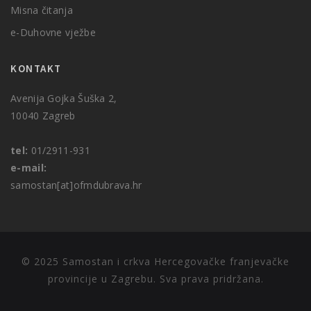
Misna čitanja
e-Duhovne vježbe
KONTAKT
Avenija Gojka Šuška 2,
10040 Zagreb
tel:
01/2911-931
e-mail:
samostan[at]ofmdubrava.hr
© 2025 Samostan i crkva Hercegovačke franjevačke
provincije u Zagrebu. Sva prava pridržana.