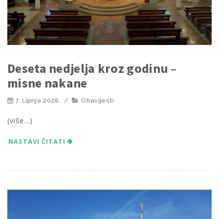
Deseta nedjelja kroz godinu –
misne nakane
7. Lipnja 2026.
/
Obavijesti
(više…)
NASTAVI ČITATI