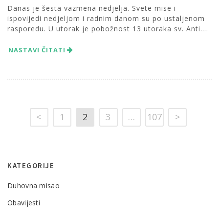
Danas je šesta vazmena nedjelja. Svete mise i
ispovijedi nedjeljom i radnim danom su po ustaljenom
rasporedu. U utorak je pobožnost 13 utoraka sv. Anti....
NASTAVI ČITATI
<
1
2
3
…
107
>
KATEGORIJE
Duhovna misao
Obavijesti