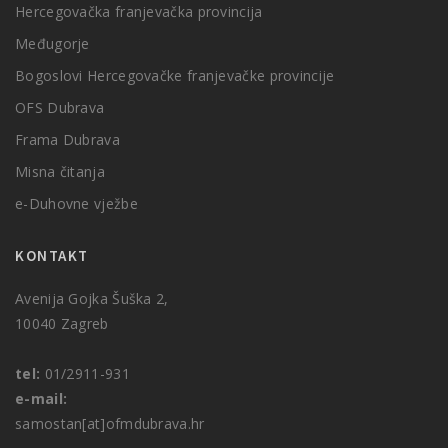
Hercegovačka franjevačka provincija
Međugorje
Bogoslovi Hercegovačke franjevačke provincije
OFS Dubrava
Frama Dubrava
Misna čitanja
e-Duhovne vježbe
KONTAKT
Avenija Gojka Šuška 2,
10040 Zagreb
tel:
01/2911-931
e-mail:
samostan[at]ofmdubrava.hr