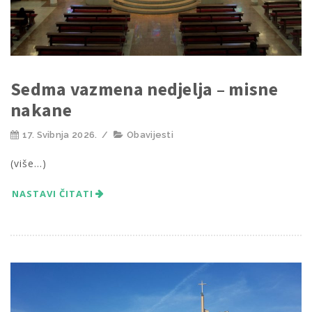
Sedma vazmena nedjelja – misne
nakane
17. Svibnja 2026.
/
Obavijesti
(više…)
NASTAVI ČITATI