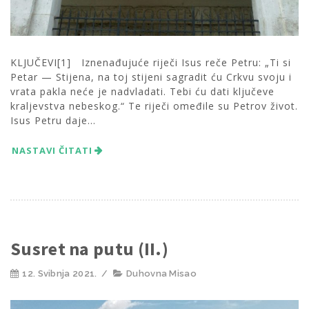
KLJUČEVI[1] Iznenađujuće riječi Isus reče Petru: „Ti si
Petar — Stijena, na toj stijeni sagradit ću Crkvu svoju i
vrata pakla neće je nadvladati. Tebi ću dati ključeve
kraljevstva nebeskog.“ Te riječi omeđile su Petrov život.
Isus Petru daje...
NASTAVI ČITATI
Susret na putu (II.)
12. Svibnja 2021.
/
Duhovna Misao