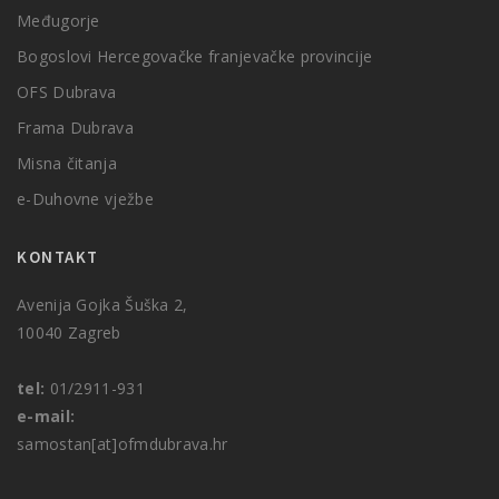
Međugorje
Bogoslovi Hercegovačke franjevačke provincije
OFS Dubrava
Frama Dubrava
Misna čitanja
e-Duhovne vježbe
KONTAKT
Avenija Gojka Šuška 2,
10040 Zagreb
tel:
01/2911-931
e-mail:
samostan[at]ofmdubrava.hr