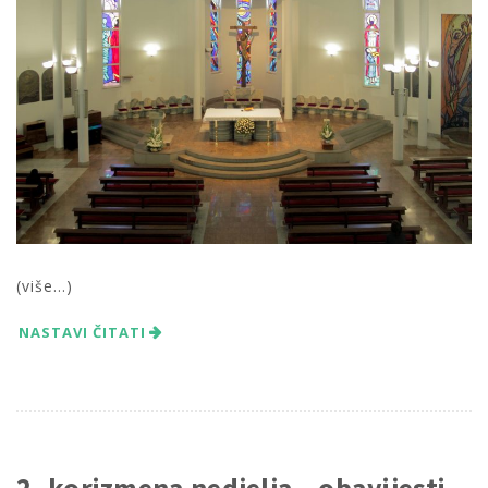
(više…)
NASTAVI ČITATI
2. korizmena nedjelja – obavijesti