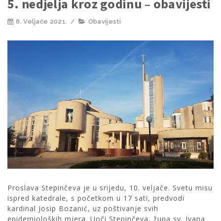
5. nedjelja kroz godinu – obavijesti
8. Veljače 2021.
/
Obavijesti
Proslava Stepinčeva je u srijedu, 10. veljače. Svetu misu
ispred katedrale, s početkom u 17 sati, predvodi
kardinal Josip Bozanić, uz poštivanje svih
epidemioloških mjera. Uoči Stepinčeva, župa sv. Ivana