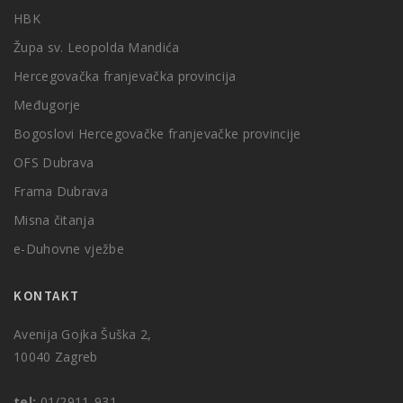
HBK
Župa sv. Leopolda Mandića
Hercegovačka franjevačka provincija
Međugorje
Bogoslovi Hercegovačke franjevačke provincije
OFS Dubrava
Frama Dubrava
Misna čitanja
e-Duhovne vježbe
KONTAKT
Avenija Gojka Šuška 2,
10040 Zagreb
tel:
01/2911-931