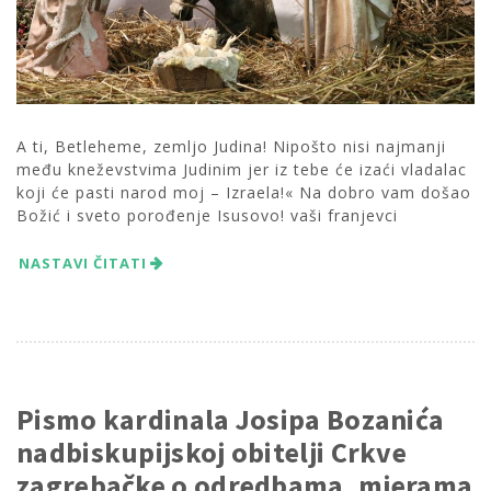
A ti, Betleheme, zemljo Judina! Nipošto nisi najmanji
među kneževstvima Judinim jer iz tebe će izaći vladalac
koji će pasti narod moj – Izraela!« Na dobro vam došao
Božić i sveto porođenje Isusovo! vaši franjevci
NASTAVI ČITATI
Pismo kardinala Josipa Bozanića
nadbiskupijskoj obitelji Crkve
zagrebačke o odredbama, mjerama