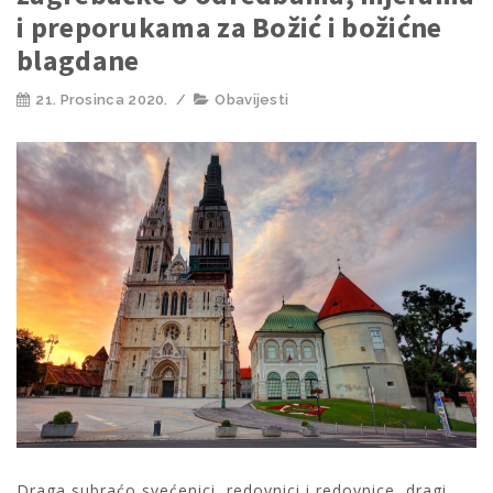
i preporukama za Božić i božićne
blagdane
21. Prosinca 2020.
/
Obavijesti
Draga subraćo svećenici, redovnici i redovnice, dragi