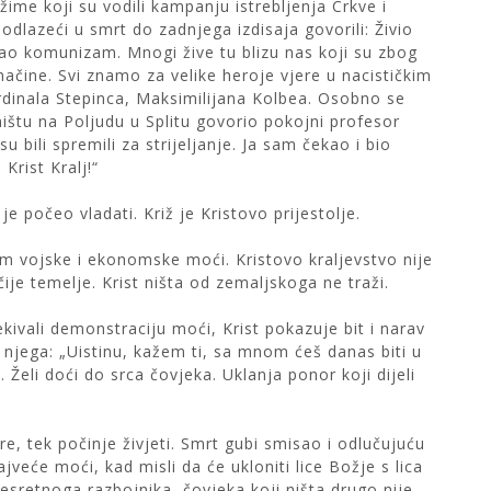
žime koji su vodili kampanju istrebljenja Crkve i
odlazeći u smrt do zadnjega izdisaja govorili: Živio
adao komunizam. Mnogi žive tu blizu nas koji su zbog
 načine. Svi znamo za velike heroje vjere u nacističkim
inala Stepinca, Maksimilijana Kolbea. Osobno se
tu na Poljudu u Splitu govorio pokojni profesor
 bili spremili za strijeljanje. Ja sam čekao i bio
Krist Kralj!“
je počeo vladati. Križ je Kristovo prijestolje.
lom vojske i ekonomske moći. Kristovo kraljevstvo nije
čije temelje. Krist ništa od zemaljskoga ne traži.
kivali demonstraciju moći, Krist pokazuje bit i narav
 njega: „Uistinu, kažem ti, sa mnom ćeš danas biti u
m. Želi doći do srca čovjeka. Uklanja ponor koji dijeli
e, tek počinje živjeti. Smrt gubi smisao i odlučujuću
ajveće moći, kad misli da će ukloniti lice Božje s lica
Nesretnoga razbojnika, čovjeka koji ništa drugo nije