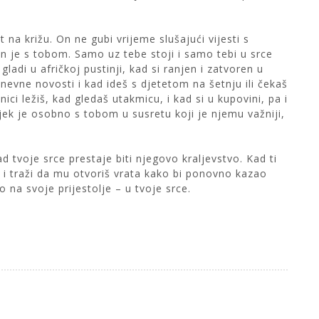
na križu. On ne gubi vrijeme slušajući vijesti s
 On je s tobom. Samo uz tebe stoji i samo tebi u srce
gladi u afričkoj pustinji, kad si ranjen i zatvoren u
 dnevne novosti i kad ideš s djetetom na šetnju ili čekaš
ici ležiš, kad gledaš utakmicu, i kad si u kupovini, pa i
ijek je osobno s tobom u susretu koji je njemu važniji,
d tvoje srce prestaje biti njegovo kraljevstvo. Kad ti
 i traži da mu otvoriš vrata kako bi ponovno kazao
o na svoje prijestolje – u tvoje srce.