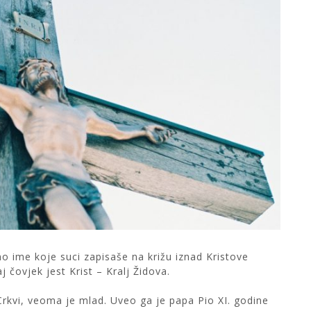
no ime koje suci zapisaše na križu iznad Kristove
j čovjek jest Krist – Kralj Židova.
Crkvi, veoma je mlad. Uveo ga je papa Pio XI. godine