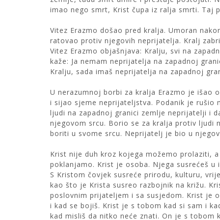
imao nego smrt, Krist čupa iz ralja smrti. Taj 
Vitez Erazmo došao pred kralja. Umoran nako
ratovao protiv njegovih neprijatelja. Kralj zab
Vitez Erazmo objašnjava: Kralju, svi na zapadnoj
kaže: Ja nemam neprijatelja na zapadnoj granic
Kralju, sada imaš neprijatelja na zapadnoj gran
U nerazumnoj borbi za kralja Erazmo je išao 
i sijao sjeme neprijateljstva. Podanik je rušio m
ljudi na zapadnoj granici zemlje neprijatelji i d
njegovom srcu. Borio se za kralja protiv ljudi 
boriti u svome srcu. Neprijatelj je bio u njego
Krist nije duh kroz kojega možemo prolaziti, 
poklanjamo. Krist je osoba. Njega susrećeš u 
S Kristom čovjek susreće prirodu, kulturu, vrij
kao što je Krista susreo razbojnik na križu. Kri
poslovnim prijateljem i sa susjedom. Krist je 
i kad se bojiš. Krist je s tobom kad si sam i k
kad misliš da nitko neće znati. On je s tobom 