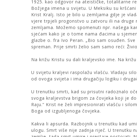
1925. kao odgovor na ateističke, totalitarne re
Božjega imena u svijetu. U Meksiku su kršćani 
Krist Kralj. Isto je bilo u zemljama gdje je vl
vjere trpjeli progonstvo u zatvoru ili na druge
zemljama. Možemo spomenuti npr. našega kard
sjećam kako je o tome nama đacima u sjemeniš
glazbe o. fra Ivo Peran. „Bio sam osuđen. Sve su
spreman. Prije smrti želio sam samo reći: Živio 
Na križu Kristu su dali kraljevsko ime. Na križu 
U svijetu kraljevi raspolažu vlašću. Vladaju si
od ovoga svijeta i ima drugačiju logiku i druga
U trenutku smrti, kad su prisutni radoznalo oče
svoga kraljevstva brigom za čovjeka koji je do
Raju.“ Krist ne želi impresionirati vlašću i silo
Boga od izgubljenoga čovjeka.
Kakva li apsurda. Razbojnik u trenutku kad umir
ulogu. Smrt više nije zadnja riječ. U trenutku n
zemlje, tada smrt umire i prestaje postojati. 