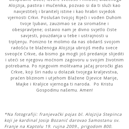
Alojzija, pastira i mučenika, pozvao si da ti služi kao
navjestitelj i branitelj istine i kao hrabri svjedok
vjernosti Crkvi. Poslušan tvojoj Riječi i vođen Duhom
tvoje ljubavi, zauzimao se za siromašne i
obespravljene; ostavio nam je divno svjetlo čiste
savjesti, pouzdanja u tebe i ustrajnosti u
trpljenju. Ponizno te molimo da nas obdariš svojom
radošću te blaženoga Alojzija ubrojiš među svece
sveopće Crkve, da bismo ga mogli još predanije slijediti
i uteći se njegovu moćnom zagovoru u svojim životnim
potrebama. Po njegovim molitvama jačaj proročki glas
Crkve, koji širi nadu u dolazak tvojega kraljevstva,
praćen blizinom i utjehom Blažene Djevice Marije,
Majke i Kraljice vjernoga ti naroda. Po Kristu
Gospodinu našemu. Amen!
*Na fotografiji: franjevački pojas bl. Alojzija Stepinca
koji je kardinal Josip Bozanić darovao Samostanu sv.
Franje na Kaptolu 19. rujna 2009., prigodom 800.