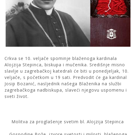
Crkva se 10. veljače spominje blaženoga kardinala
Alojzija Stepinca, biskupa i mučenika. Središnje misno
slavlje u zagrebačkoj katedrali će biti u ponedjeljak, 10.
veljače, s početkom u 19 sati. Predvodit će ga kardinal
Josip Bozanić, nasljednik našega Blaženika na službi
zagrebačkoga nadbiskupa, slaveći njegovu uspomenu i
sveti život.
Molitva za proglašenje svetim bl. Alojzija Stepinca
Gospodine Bože, izvore svetosti i milosti, blaženoga