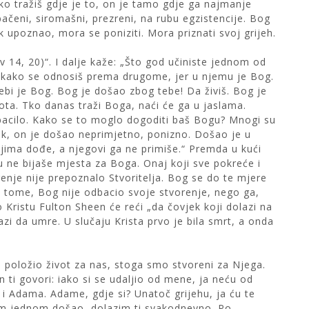
o tražiš gdje je to, on je tamo gdje ga najmanje
ačeni, siromašni, prezreni, na rubu egzistencije. Bog
k upoznao, mora se poniziti. Mora priznati svoj grijeh.
v 14, 20)“. I dalje kaže: „Što god učiniste jednom od
se kako se odnosiš prema drugome, jer u njemu je Bog.
bi je Bog. Bog je došao zbog tebe! Da živiš. Bog je
ta. Tko danas traži Boga, naći će ga u jaslama.
bacilo. Kako se to moglo dogoditi baš Bogu? Mnogi su
 ipak, on je došao neprimjetno, ponizno. Došao je u
vojima dođe, a njegovi ga ne primiše.“ Premda u kući
u ne bijaše mjesta za Boga. Onaj koji sve pokreće i
renje nije prepoznalo Stvoritelja. Bog se do te mjere
 tome, Bog nije odbacio svoje stvorenje, nego ga,
o Kristu Fulton Sheen će reći „da čovjek koji dolazi na
lazi da umre. U slučaju Krista prvo je bila smrt, a onda
 položio život za nas, stoga smo stvoreni za Njega.
ti govori: iako si se udaljio od mene, ja neću od
o i Adama. Adame, gdje si? Unatoč grijehu, ja ću te
sam jednom došao, dolazim ti svakodnevno. Po