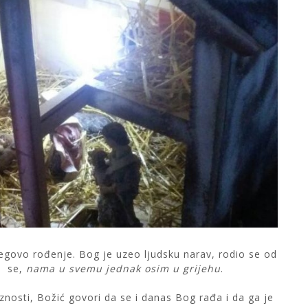
Njegovo rođenje. Bog je uzeo ljudsku narav, rodio se od
io se,
nama u svemu jednak osim u grijehu
.
nosti, Božić govori da se i danas Bog rađa i da ga je