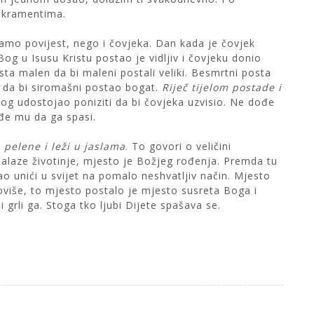
sakramentima.
 samo povijest, nego i čovjeka. Dan kada je čovjek
Bog u Isusu Kristu postao je vidljiv i čovjeku donio
osta malen da bi maleni postali veliki. Besmrtni posta
, da bi siromašni postao bogat.
Riječ tijelom postade i
 Bog udostojao poniziti da bi čovjeka uzvisio. Ne dođe
đe mu da ga spasi.
u pelene i leži u jaslama
. To govori o veličini
 nalaze životinje, mjesto je Božjeg rođenja. Premda tu
ao unići u svijet na pomalo neshvatljiv način. Mjesto
toviše, to mjesto postalo je mjesto susreta Boga i
i grli ga. Stoga tko ljubi Dijete spašava se.