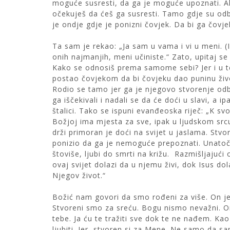
moguće susresti, da ga je moguće upoznati. Ak
očekuješ da ćeš ga susresti. Tamo gdje su odb
je ondje gdje je ponizni čovjek. Da bi ga čovje
Ta sam je rekao: „Ja sam u vama i vi u meni. (I
onih najmanjih, meni učiniste.“ Zato, upitaj 
Kako se odnosiš prema samome sebi? Jer i u te
postao čovjekom da bi čovjeku dao puninu živo
Rodio se tamo jer ga je njegovo stvorenje od
ga iščekivali i nadali se da će doći u slavi, a
štalici. Tako se ispuni evanđeoska riječ: „K s
Božjoj ima mjesta za sve, ipak u ljudskom src
drži primoran je doći na svijet u jaslama. Stvo
ponizio da ga je nemoguće prepoznati. Unatoč
štoviše, ljubi do smrti na križu. Razmišljajući 
ovaj svijet dolazi da u njemu živi, dok Isus do
Njegov život.“
Božić nam govori da smo rođeni za više. On je
Stvoreni smo za sreću. Bogu nismo nevažni. On 
tebe. Ja ću te tražiti sve dok te ne nađem. Ka
ljubiti. Jer, stvoren si za Mene. Ne samo da 