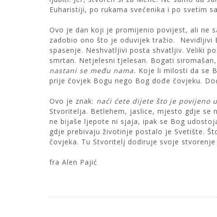
Euharistiji, po rukama svećenika i po svetim 
Ovo je dan koji je promijenio povijest, ali ne
zadobio ono što je oduvijek tražio. Nevidljivi 
spasenje. Neshvatljivi posta shvatljiv. Veliki p
smrtan. Netjelesni tjelesan. Bogati siromašan
nastani se među nama.
Koje li milosti da se
prije čovjek Bogu nego Bog dođe čovjeku. Do
Ovo je znak:
naći ćete dijete što je povijeno 
Stvoritelja. Betlehem, jaslice, mjesto gdje se
ne bijaše ljepote ni sjaja, ipak se Bog udostoj
gdje prebivaju životinje postalo je Svetište. Š
čovjeka. Tu Stvoritelj dodiruje svoje stvorenje 
fra Alen Pajić